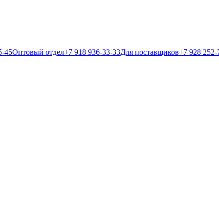
5-45
Оптовый отдел
+7 918 936-33-33
Для поставщиков
+7 928 252-