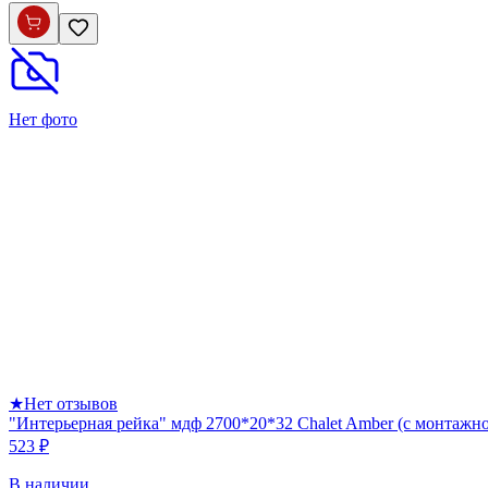
Нет фото
★
Нет отзывов
"Интерьерная рейка" мдф 2700*20*32 Chalet Amber (с монтажн
523 ₽
В наличии